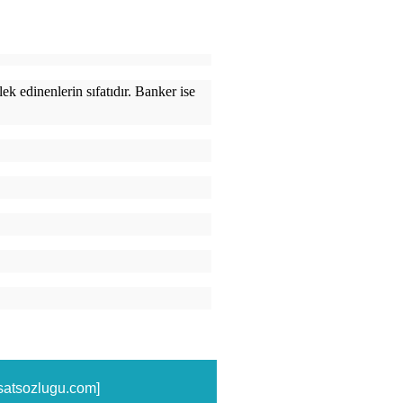
bu terimin kapsamına girmişlerdir.
Mecazi anlamda çok zengin kişiler
k edinenlerin sıfatıdır. Banker ise
isatsozlugu.com]