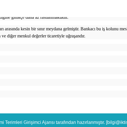
ğü daha ziyade bankacıyı belirtmektedir. Mesleği bankacılık olanlar, 
aileleri. Merchant Bankers ünvanını muhafazaya devam etmektedirler. 
diğine gittikçe daha az rastlanmaktadır.
ı arasında kesin bir sınır meydana gelmiştir. Bankacı bu iş kolunu mesle
ve diğer menkul değerler ticaretiyle uğraşandır.
mi Terimleri
Girişimci Ajansı
tarafından hazırlanmıştır.
[bilgi@ikt