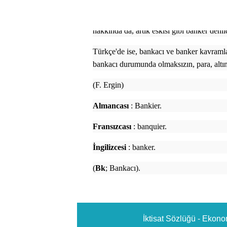
Günümüzde, yabancı ülkelerde banker sözcü
Ancak Rothschild gibi eski büyük banker 
hakkında da, artık eskisi gibi banker denil
Türkçe'de ise, bankacı ve banker kavramlar
bankacı durumunda olmaksızın, para, altın 
(F. Ergin)
Almancası
: Bankier.
Fransızcası
: banquier.
İngilizcesi
: banker.
(
Bk
; Bankacı).
İktisat Sözlüğü - Ekono