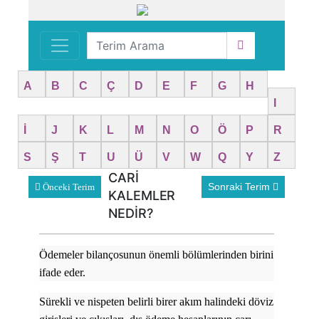
A
B
C
Ç
D
E
F
G
H
I
İ
J
K
L
M
N
O
Ö
P
R
S
Ş
T
U
Ü
V
W
Q
Y
Z
CARİ
Sonraki Terim
Önceki Terim
KALEMLER
NEDİR?
Ödemeler bilançosunun önemli bölümlerinden birini
ifade eder.
Sürekli ve nispeten belirli birer akım halindeki döviz