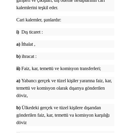
girişleri ve çıkışları, dış ödeme hesaplarının carı
kalemlerini teşkil eder.
Cari kalemler, şunlardır:
i)
Dış ticaret :
a)
İthalat ,
b)
ihracat :
ii)
Faiz, kar, temettü ve komisyon transferleri;
a)
Yabancı gerçek ve tüzel kişiler yararına faiz, kar,
temettü ve komisyon olarak dışarıya gönderilen
döviz,
b)
Ülkedeki gerçek ve tüzel kişilere dışarıdan
gönderilen faiz, kar, temettü va komisyon karşılığı
döviz