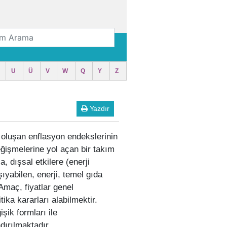
U
Ü
V
W
Q
Y
Z
Yazdır
 oluşan enflasyon endekslerinin
değişmelerine yol açan bir takım
 dışsal etkilere (enerji
şıyabilen, enerji, temel gıda
Amaç, fiyatlar genel
ika kararları alabilmektir.
şik formları ile
dırılmaktadır.