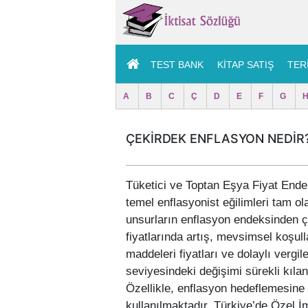
TEST BANK
KITAP SATIŞ
TER
A
B
C
Ç
D
E
F
G
ÇEKİRDEK ENFLASYON NEDİR
Tüketici ve Toptan Eşya Fiyat Endek
temel enflasyonist eğilimleri tam ol
unsurların enflasyon endeksinden çı
fiyatlarında artış, mevsimsel koşulla
maddeleri fiyatları ve dolaylı vergi
seviyesindeki değişimi sürekli kılan
Özellikle, enflasyon hedeflemesine 
kullanılmaktadır. Türkiye’de Özel İ