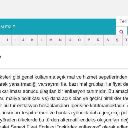
İM EKLE
H
I
İ
J
K
L
M
N
O
Ö
P
R
S
Ş
T
?
sleri gibi genel kullanıma açık mal ve hizmet sepetlerinden
arak yansıtmadığı varsayımı ile, bazı mal grupları ile fiyat 
karılması sonucu ulaşılan bir enflasyon tanımıdır. Bu amaçla,
r, maliye politikası vs) daha açık olan ve geçici nitelikler ta
ler bu tür enflasyon hesaplamaları içerisine katılmamaktadır. 
 unsurları tespit etmek ve bunlara yönelik daha gerçekçi polit
yönelen ülkelerde bu türden alternatif endeks oluşumları deği
malat Sanayi Fiyat Endeksi “çekirdek enflasyon” olarak adlan