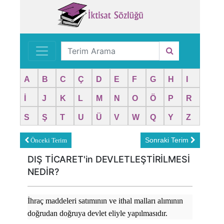
A
B
C
Ç
D
E
F
G
H
I
İ
J
K
L
M
N
O
Ö
P
R
S
Ş
T
U
Ü
V
W
Q
Y
Z
Sonraki Terim
Önceki Terim
DIŞ TİCARET'in DEVLETLEŞTİRİLMESİ
NEDİR?
İhraç maddeleri satımının ve ithal malları alımının
doğrudan doğruya devlet eliyle yapılmasıdır.