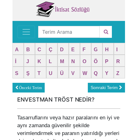
A
B
C
Ç
D
E
F
G
H
I
İ
J
K
L
M
N
O
Ö
P
R
S
Ş
T
U
Ü
V
W
Q
Y
Z
Sonraki Terim
Önceki Terim
ENVESTMAN TRÖST NEDİR?
Tasarruflarını veya hazır paralarını en iyi ve
aynı zamanda güvenilir şekilde
verimlendirmek ve paranın yatırıldığı yerleri