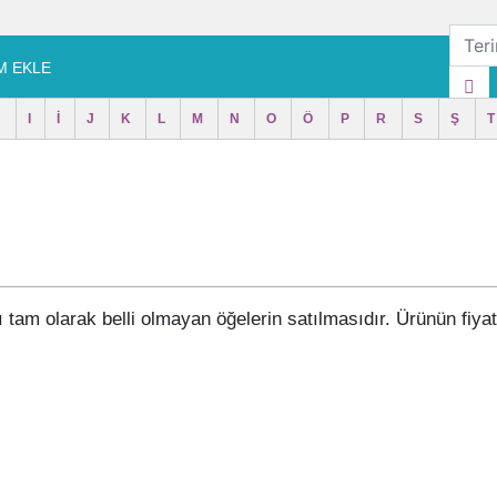
M EKLE
H
I
İ
J
K
L
M
N
O
Ö
P
R
S
Ş
T
rı tam olarak belli olmayan öğelerin satılmasıdır. Ürünün fiyatı