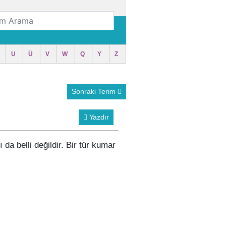
U
Ü
V
W
Q
Y
Z
Sonraki Terim
Yazdır
 da belli değildir. Bir tür kumar