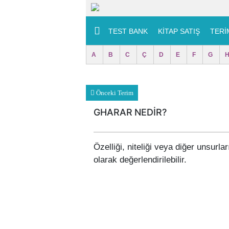
TEST BANK
KITAP SATIŞ
TERİ
A
B
C
Ç
D
E
F
G
Önceki Terim
GHARAR NEDİR?
Özelliği, niteliği veya diğer unsurla
olarak değerlendirilebilir.