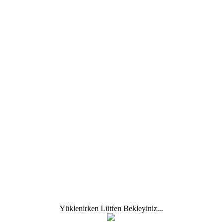
I
İ
J
K
L
M
N
O
Ö
P
arının para ihtiyacını karşılamak amacıyla tahvil çıkarması.
Yüklenirken Lütfen Bekleyiniz...