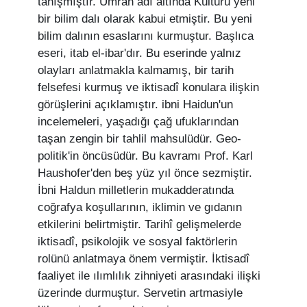
tanışmıştır. Ümran adı altında Kültürü yeni
bir bilim dalı olarak kabui etmiştir. Bu yeni
bilim dalının esaslarını kurmuştur. Başlıca
eseri, itab el-ibar'dır. Bu eserinde yalnız
olayları anlatmakla kalmamış, bir tarih
felsefesi kurmuş ve iktisadî konulara ilişkin
görüşlerini açıklamıştır. ibni Haidun'un
incelemeleri, yaşadığı çağ ufuklarından
taşan zengin bir tahlil mahsulüdür. Geo-
politik'in öncüsüdür. Bu kavramı Prof. Karl
Haushofer'den beş yüz yıl önce sezmiştir.
İbni Haldun milletlerin mukadderatında
coğrafya koşullarının, iklimin ve gıdanın
etkilerini belirtmiştir. Tarihî gelişmelerde
iktisadî, psikolojik ve sosyal faktörlerin
rolünü anlatmaya önem vermiştir. İktisadî
faaliyet ile ılımlılık zihniyeti arasındaki ilişki
üzerinde durmuştur. Servetin artmasiyle