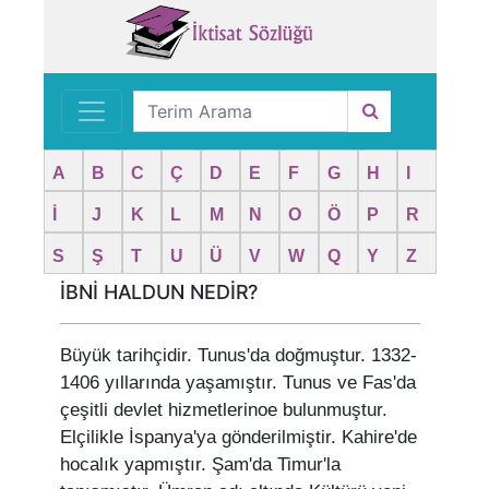
A
B
C
Ç
D
E
F
G
H
I
İ
J
K
L
M
N
O
Ö
P
R
S
Ş
T
U
Ü
V
W
Q
Y
Z
İBNİ HALDUN NEDİR?
Büyük tarihçidir. Tunus'da doğmuştur. 1332-
1406 yıllarında yaşamıştır. Tunus ve Fas'da
çeşitli devlet hizmetlerinoe bulunmuştur.
Elçilikle İspanya'ya gönderilmiştir. Kahire'de
hocalık yapmıştır. Şam'da Timur'la