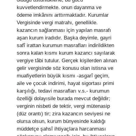
kuvvetlendirmekte. onun dayanma ve
ödeme imkânını arttırmaktadır. Kurumlar
Vergisinde vergi matrahı, genellikle.
kazancın sağlanması için yapılan masrafı
aşan kurum iradıdır. Başka deyimle, gayri
safî irattan kurumun masrafları indirildikten
sonra kalan kısmı kurum kazancı sayılarak
vergiye tâbi tutulur. Gerçek kişilerden alınan
gelir vergisinde söz konusu olan istisna ve
muafiyetlerin büyük kısmı -asgarî geçim,
aile ve çocuk indirimi, hayat sigortası primi
karşılığı, tedavi masrafları v.s.- kurumun
özelliği dolayısile burada mevcut değildir;
verginin nisbeti de tektir, vergi mütenasip
(düz orantı) tir; zira kazancın seviyesi ne
olursa olsun, kurum bünyesinde kaldığı
müddetçe şahsî ihtiyaçlara harcanması