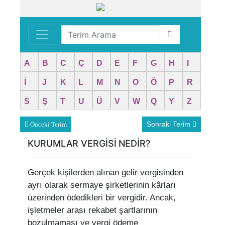
A
B
C
Ç
D
E
F
G
H
I
İ
J
K
L
M
N
O
Ö
P
R
S
Ş
T
U
Ü
V
W
Q
Y
Z
Sonraki Terim
Önceki Terim
KURUMLAR VERGİSİ NEDİR?
Gerçek kişilerden alınan gelir vergisinden
ayrı olarak sermaye şirketlerinin kârları
üzerinden ödedikleri bir vergidir. Ancak,
işletmeler arası rekabet şartlarının
bozulmaması ve vergi ödeme