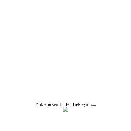
TEST BANK
KITAP SATIŞ
TERİM EKLE
A
B
C
Ç
D
E
F
G
H
I
İ
J
K
L
M
N
O
Ö
P
R
S
Ş
T
U
Ü
V
W
Q
Sonraki Terim
Önceki Terim
Y
Z
MAL PARA NEDİR?
Yüklenirken Lütfen Bekleyiniz...
Kendi öz değerleri yani ihtiva ettikleri maden miktarı temsil ettikleri
satınalma gücüne çok yakın olan ödeme araçlarıdır.
Altın gibi..