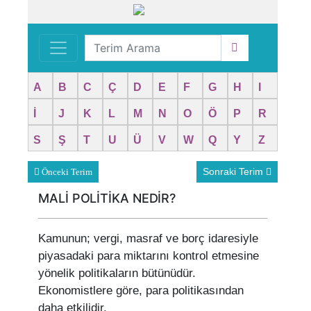
A
B
C
Ç
D
E
F
G
H
I
İ
J
K
L
M
N
O
Ö
P
R
S
Ş
T
U
Ü
V
W
Q
Y
Z
Sonraki Terim
Önceki Terim
MALİ POLİTİKA NEDİR?
Kamunun; vergi, masraf ve borç idaresiyle
piyasadaki para miktarını kontrol etmesine
yönelik politikaların bütünüdür.
Ekonomistlere göre, para politikasından
daha etkilidir.