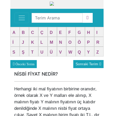
A
B
C
Ç
D
E
F
G
H
I
İ
J
K
L
M
N
O
Ö
P
R
S
Ş
T
U
Ü
V
W
Q
Y
Z
Sonraki Terim
Önceki Terim
NİSBİ FİYAT NEDİR?
Herhangi iki mal fiyatının birbirine oranıdır,
örnek olarak X ve Y malları ele alınıp, X
malının fiyatı Y malının fiyatının üç katıdır
denildiğinde X malının nisbi fiyat ortaya
çıkar. Şayet X malının birim fiyatı iki T.L. dır