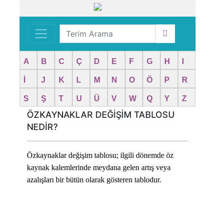
A
B
C
Ç
D
E
F
G
H
I
İ
J
K
L
M
N
O
Ö
P
R
S
Ş
T
U
Ü
V
W
Q
Y
Z
ÖZKAYNAKLAR DEĞİŞİM TABLOSU
NEDİR?
Özkaynaklar değişim tablosu; ilgili dönemde öz
kaynak kalemlerinde meydana gelen artış veya
azalışları bir bütün olarak gösteren tablodur.