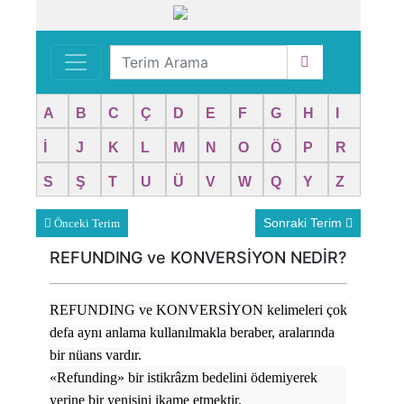
A
B
C
Ç
D
E
F
G
H
I
İ
J
K
L
M
N
O
Ö
P
R
S
Ş
T
U
Ü
V
W
Q
Y
Z
Sonraki Terim
Önceki Terim
REFUNDING ve KONVERSİYON NEDİR?
REFUNDING ve KONVERSİYON kelimeleri çok
defa aynı anlama kullanılmakla beraber, aralarında
bir nüans vardır.
«Refunding» bir istikrâzm bedelini ödemiyerek
yerine bir yenisini ikame etmektir,