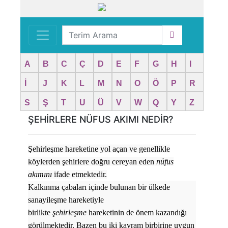
A
B
C
Ç
D
E
F
G
H
I
İ
J
K
L
M
N
O
Ö
P
R
S
Ş
T
U
Ü
V
W
Q
Y
Z
ŞEHİRLERE NÜFUS AKIMI NEDİR?
Şehirleşme hareketine yol açan ve genellikle
köylerden şehirlere doğru cereyan eden
nüfus
akımını
ifade etmektedir.
Kalkınma çabaları içinde bulunan bir ülkede
sanayileşme hareketiyle
birlikte
şehirleşme
hareketinin de önem kazandığı
görülmektedir. Bazen bu iki kavram birbirine uygun