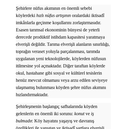
Şehirlere nüfus akımının en önemli sebebi
köylerdeki
hızlı nüfus artışının
oralardaki iktisadî
imkânlarla geçinme koşullarını zorlaştırmasıdır.
Esasen tarımsal ekonominin bünyesi de yeterli
derecede prodüktif istihdam kapasitesi yaratmaya
elverişli değildir. Tarıma elverişli alanların sınırlılığı,
toprağın veraset yoluyla parçalanması, tarımda
uygulanan yeni teknolojilerde, köylerden nüfusun
itilmesine yol açmaktadır. Diğer taraftan köylerde
okul, hastahane gibi sosyal ve kültürel tesislerin
henüz mevcut olmaması veya arzu edilen seviyeye
ulaşmamış bulunması köyden şehre nüfus akımını
hızlandırmaktadır.
Şehirleşmenin başlangıç safhalarında köyden
gelenlerin en önemli iki sorunu:
konut
ve
iş
bulmadır.
Köy hayatını yaşayış ve davranış
özellikleri ile yansıtan ve iktisadî şartlara elverişli