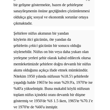
bir gelişme göstermekte, bazen de şehirleşme
sanayileşmenin önüne geçtiğinden çözümlenmesi
oldukça güç sosyal ve ekonomik sorunlar ortaya
çıkmaktadır.
Şehirlere nüfus akımının bir yandan
köylerin
itici
gücünün, öte yandan da
şehirlerin
çekici
gücünün bir sonucu olduğu
söylenebilir. Nüfus on bin veya daha yukarı olan
yerleşme yerleri şehir olarak kabul edilecek olursa
memleketimizde şehirlere doğru devamlı bir nüfus
akımı olduğunu açıkça ifade etmek mümkündür.
Nitekim 1950 yılında nüfusun %18.5'i şehirlerde
yaşadığı halde 1965'te bu oran %29.9'a, 1970'te ise
%40'a yükselmiştir. Buna mukabil köylü nüfusun
toplam nüfus içindeki oranı devamlı bir düşme
göstermiş ve 1950'de %S 1.5 iken, 1965'te %70.1'e
ve 1970'te de %60'a inmiştir.