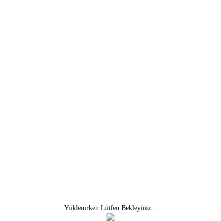
I
İ
J
K
L
M
N
O
Ö
P
ak veya göndermek için ihtiyaç duyduğu, işletme sermayesi özelliğinde ola
Yüklenirken Lütfen Bekleyiniz...