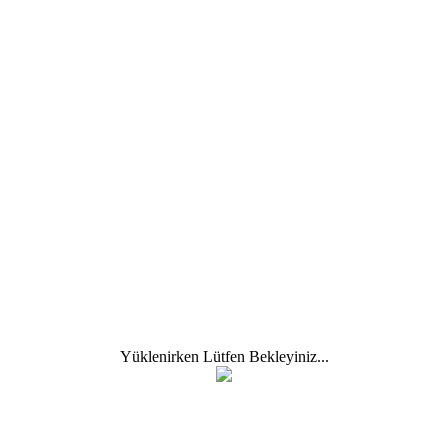
TEST BANK
KITAP SATIŞ
TERİM EKLE
A
B
C
Ç
D
E
F
G
H
I
İ
J
K
L
M
N
O
Ö
P
R
S
Ş
T
U
Ü
V
W
Q
Sonraki Terim
Önceki Terim
Y
Z
SÖMÜRGECİLİK NEDİR?
Yüklenirken Lütfen Bekleyiniz...
(Bk; Emperyalizm).