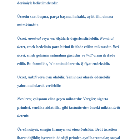
deyimiyle belirtilmektedir.
Ücretin saat başına, parça başına, haftalık, aylık ilh.. olması
mümkündür.
Ücret,
nominal
veya
reel
ölçülerle değerlendirilebilir.
Nominal
ücret,
emek bedelinin para birimi ile ifade edilen miktarıdır.
Reel
ücret,
emek gelirinin satınalma gücüdür ve
W/P
oranı ile ifade
edilir. Bu formülde,
W
nominal ücrettir.
P,
fiyat endeksidir.
Ücret,
nakdi
veya
aynı
olabilir. Yani
nakit
olarak ödenebilir
yahut mal olarak verilebilir.
Net ücret,
çalışanın eline geçen miktardır. Vergiler, sigorta
primleri, sendika aidatı ilh.. gibi
kesintilerden
önceki miktar,
brüt
ücrettir.
Ücret maliyeti,
emeğin firmaya
mal olma bedelidir.
Brüt ücretten
ibaret değildir, işverenin ödediği primler, aynî harcamalar, sosyal