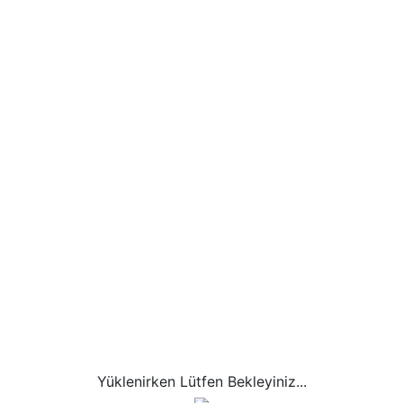
M EKLE
H
I
İ
J
K
L
M
N
O
Ö
P
R
S
Ş
T
ın üstünde ya da altında inşaat yapma veya mevcut inşaatı koruma (ona s
Yüklenirken Lütfen Bekleyiniz...