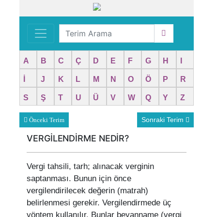
A
B
C
Ç
D
E
F
G
H
I
İ
J
K
L
M
N
O
Ö
P
R
S
Ş
T
U
Ü
V
W
Q
Y
Z
Sonraki Terim
Önceki Terim
VERGİLENDİRME NEDİR?
Vergi tahsili, tarh; alınacak verginin
saptanması. Bunun için önce
vergilendirilecek değerin (matrah)
belirlenmesi gerekir. Vergilendirmede üç
yöntem kullanılır. Bunlar beyanname (vergi