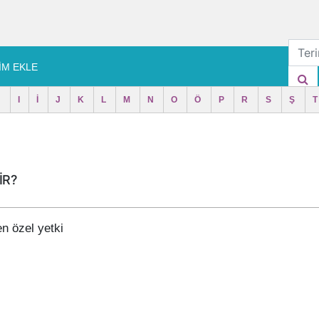
İM EKLE
H
I
İ
J
K
L
M
N
O
Ö
P
R
S
Ş
T
İR?
en özel yetki