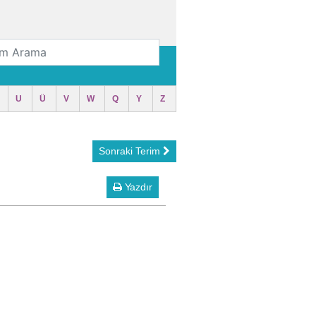
U
Ü
V
W
Q
Y
Z
Sonraki Terim
Yazdır