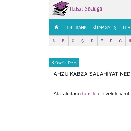
TEST BANK
KITAP SATIŞ
TER
A
B
C
Ç
D
E
F
G
Önceki Terim
AHZU KABZA SALAHİYAT NED
Alacaklıların
tahsili
için vekile veril