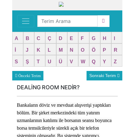
A
B
C
Ç
D
E
F
G
H
I
İ
J
K
L
M
N
O
Ö
P
R
S
Ş
T
U
Ü
V
W
Q
Y
Z
Sonraki Terim
Önceki Terim
DEALİNG ROOM NEDİR?
Bankaların döviz ve mevduat alışverişi yaptıkları
bölüm. Bir şirket merkezindeki tüm yatırım
uzmanlarının katılımı ile borsanın seansı boyunca
borsa temsilcileriyle sürekli açık bir telefon
sisteminin olmasıdır. Bu sistemde yatırımcı,