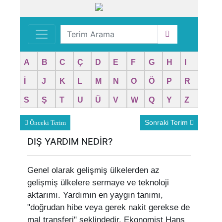
A
B
C
Ç
D
E
F
G
H
I
İ
J
K
L
M
N
O
Ö
P
R
S
Ş
T
U
Ü
V
W
Q
Y
Z
Sonraki Terim
Önceki Terim
DIŞ YARDIM NEDİR?
Genel olarak gelişmiş ülkelerden az
gelişmiş ülkelere sermaye ve teknoloji
aktarımı. Yardımın en yaygın tanımı,
"doğrudan hibe veya gerek nakit gerekse de
mal transferi" şeklindedir. Ekonomist Hans