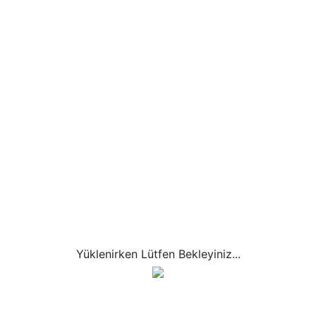
A
B
C
Ç
D
E
F
G
H
I
İ
J
K
L
M
N
O
Ö
P
R
S
Ş
T
U
Ü
V
W
Q
Y
Z
Sonraki Terim
Önceki Terim
EDİNME BEDELİ NEDİR?
Herhangi bir ekonomik mal veya hizmet
Yüklenirken Lütfen Bekleyiniz...
biriminin, kendisinden beklenen ekonomik
hizmeti görmeye başlayacak duruma
gelmesine kadar yapılan harcamaların
tutarı.