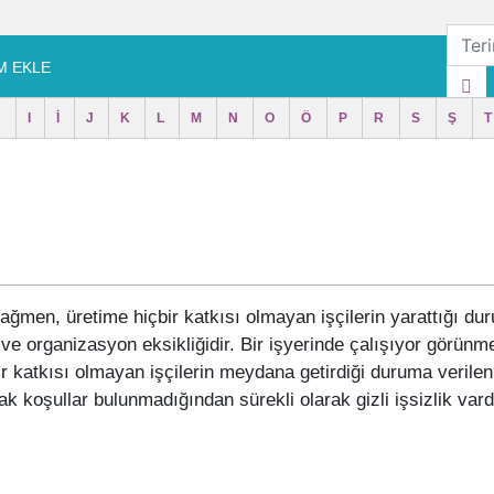
M EKLE
H
I
İ
J
K
L
M
N
O
Ö
P
R
S
Ş
T
men, üretime hiçbir katkısı olmayan işçilerin yarattığı dur
ve organizasyon eksikliğidir. Bir işyerinde çalışıyor görün
 katkısı olmayan işçilerin meydana getirdiği duruma verilen 
cak koşullar bulunmadığından sürekli olarak gizli işsizlik vard