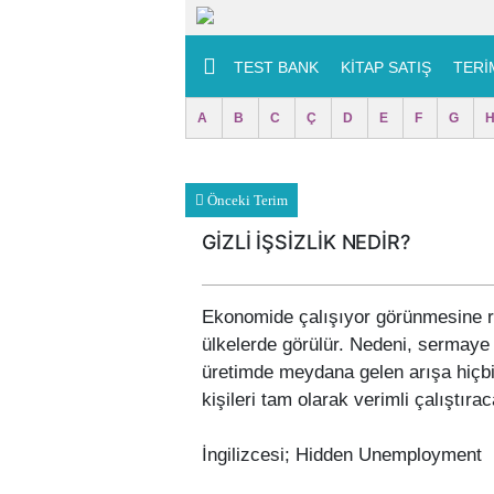
TEST BANK
KITAP SATIŞ
TERİ
A
B
C
Ç
D
E
F
G
Önceki Terim
GİZLİ İŞSİZLİK NEDİR?
Ekonomide çalışıyor görünmesine rağ
ülkelerde görülür. Nedeni, sermaye 
üretimde meydana gelen arışa hiçbir
kişileri tam olarak verimli çalıştıra
İngilizcesi; Hidden Unemployment