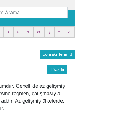
U
Ü
V
W
Q
Y
Z
Sonraki Terim
Yazdır
umdur. Genellikle az gelişmiş
mesine rağmen, çalışmasıyla
addır. Az gelişmiş ülkelerde,
ır.