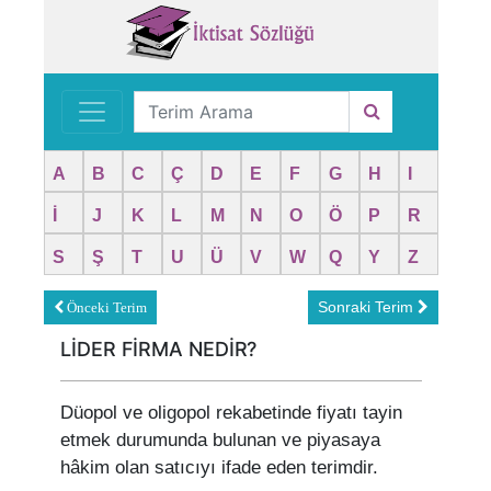
A
B
C
Ç
D
E
F
G
H
I
İ
J
K
L
M
N
O
Ö
P
R
S
Ş
T
U
Ü
V
W
Q
Y
Z
Sonraki Terim
Önceki Terim
LİDER FİRMA NEDİR?
Düopol ve oligopol rekabetinde fiyatı tayin
etmek durumunda bulunan ve piyasaya
hâkim olan satıcıyı ifade eden terimdir.