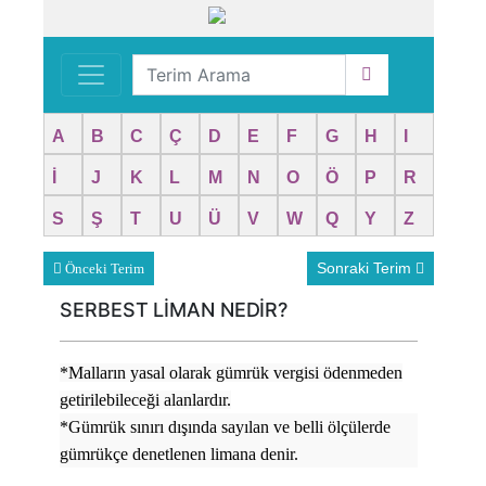
A
B
C
Ç
D
E
F
G
H
I
İ
J
K
L
M
N
O
Ö
P
R
S
Ş
T
U
Ü
V
W
Q
Y
Z
Sonraki Terim
Önceki Terim
SERBEST LİMAN NEDİR?
*Malların yasal olarak gümrük vergisi ödenmeden
getirilebileceği alanlardır.
*Gümrük sınırı dışında sayılan ve belli ölçülerde
gümrükçe denetlenen limana denir.