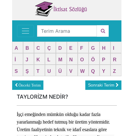
A
B
C
Ç
D
E
F
G
H
I
İ
J
K
L
M
N
O
Ö
P
R
S
Ş
T
U
Ü
V
W
Q
Y
Z
Sonraki Terim
Önceki Terim
TAYLORİZM NEDİR?
İşçi emeğinden mümkün olduğu kadar fazla
yararlanmağı hedef tutmuş bir üretim yöntemidir.
Üretim faaliyetinin teknik ve idarî esaslara göre