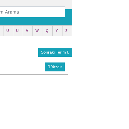
U
Ü
V
W
Q
Y
Z
Sonraki Terim
Yazdır