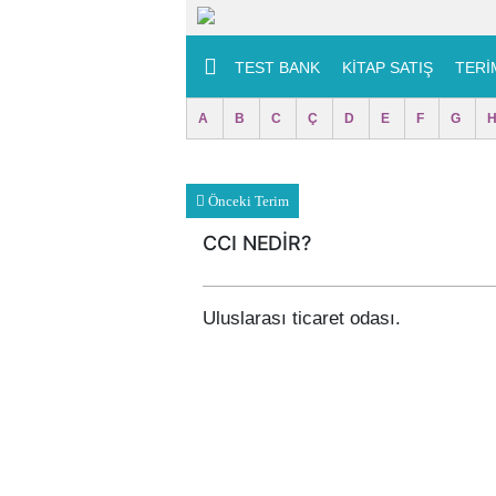
TEST BANK
KITAP SATIŞ
TERİ
A
B
C
Ç
D
E
F
G
Önceki Terim
CCI NEDİR?
Uluslarası ticaret odası.