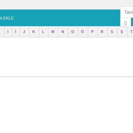
M EKLE
H
I
İ
J
K
L
M
N
O
Ö
P
R
S
Ş
T