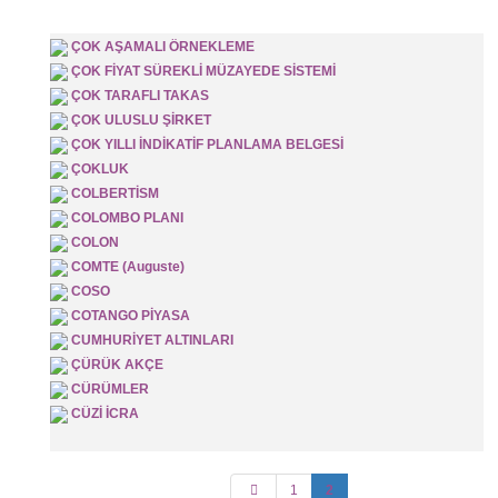
COĞRAFİ TEMERKÜZ
ÇOK AŞAMALI ÖRNEKLEME
ÇOK FİYAT SÜREKLİ MÜZAYEDE SİSTEMİ
ÇOK TARAFLI TAKAS
ÇOK ULUSLU ŞİRKET
ÇOK YILLI İNDİKATİF PLANLAMA BELGESİ
ÇOKLUK
COLBERTİSM
COLOMBO PLANI
COLON
COMTE (Auguste)
COSO
COTANGO PİYASA
CUMHURİYET ALTINLARI
ÇÜRÜK AKÇE
CÜRÜMLER
CÜZİ İCRA
1
2